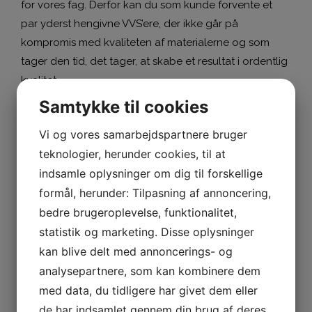
for vores fag. Derfor kan du som kunde forvente et
par yderst hengivne VVS’ere, der ikke går på
kompromis med kvaliteten af materialerne og som
tager den tid, det tager, at skabe et resultat i ordentlig
kvalitet.
Samtykke til cookies
Vi og vores samarbejdspartnere bruger
KONTAKT OS
teknologier, herunder cookies, til at
indsamle oplysninger om dig til forskellige
formål, herunder: Tilpasning af annoncering,
bedre brugeroplevelse, funktionalitet,
statistik og marketing. Disse oplysninger
Altid god kvalitet
kan blive delt med annoncerings- og
analysepartnere, som kan kombinere dem
med data, du tidligere har givet dem eller
Hos Vestergaard Varme Service sørger vi altid for, at
de har indsamlet gennem din brug af deres