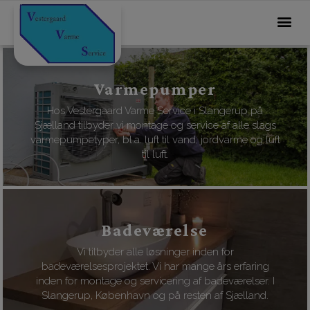
Varmepumper
Hos Vestergaard Varme Service i Slangerup på
Sjælland tilbyder vi montage og service af alle slags
varmepumpetyper, bl.a. luft til vand, jordvarme og luft
til luft.
Badeværelse
Vi tilbyder alle løsninger inden for
badeværelsesprojektet. Vi har mange års erfaring
inden for montage og servicering af badeværelser. I
Slangerup, København og på resten af Sjælland.