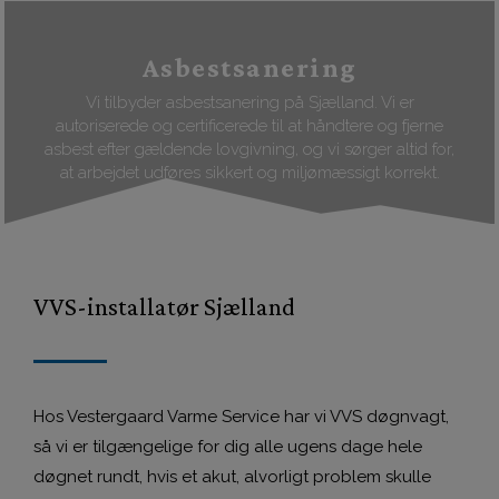
Asbestsanering
Vi tilbyder asbestsanering på Sjælland. Vi er
autoriserede og certificerede til at håndtere og fjerne
asbest efter gældende lovgivning, og vi sørger altid for,
at arbejdet udføres sikkert og miljømæssigt korrekt.
VVS-installatør Sjælland
Hos Vestergaard Varme Service har vi VVS døgnvagt,
så vi er tilgængelige for dig alle ugens dage hele
døgnet rundt, hvis et akut, alvorligt problem skulle