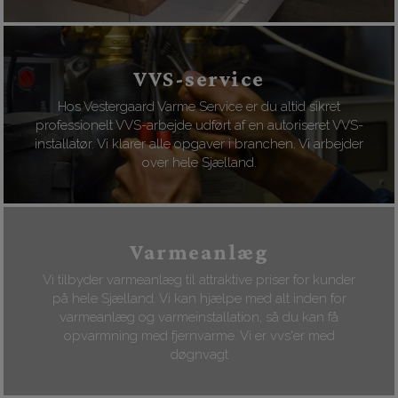
VVS-service
Hos Vestergaard Varme Service er du altid sikret
professionelt VVS-arbejde udført af en autoriseret VVS-
installatør. Vi klarer alle opgaver i branchen. Vi arbejder
over hele Sjælland.
Varmeanlæg
Vi tilbyder varmeanlæg til attraktive priser for kunder
på hele Sjælland. Vi kan hjælpe med alt inden for
varmeanlæg og varmeinstallation, så du kan få
opvarmning med fjernvarme. Vi er vvs'er med
døgnvagt