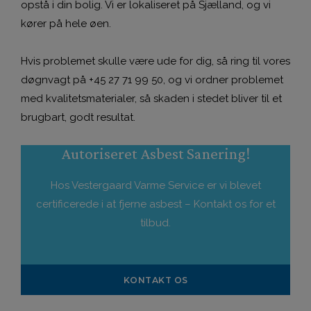
opstå i din bolig. Vi er lokaliseret på Sjælland, og vi
kører på hele øen.
Hvis problemet skulle være ude for dig, så ring til vores
døgnvagt på
+45 27 71 99 50
, og vi ordner problemet
med kvalitetsmaterialer, så skaden i stedet bliver til et
brugbart, godt resultat.
Autoriseret Asbest Sanering!
Hos Vestergaard Varme Service er vi blevet
certificerede i at fjerne asbest – Kontakt os for et
tilbud.
KONTAKT OS