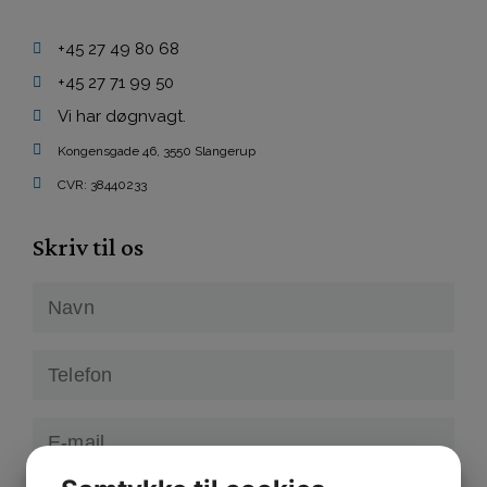
+45 27 49 80 68
+45 27 71 99 50
Vi har døgnvagt.
Kongensgade 46, 3550 Slangerup
CVR: 38440233
Skriv til os
Navn
(Påkrævet)
Telefon
(Påkrævet)
E-
mail