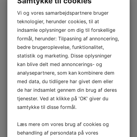
Samtykke til cookies
(Påkrævet)
Beskriv
din
Vi og vores samarbejdspartnere bruger
opgave
teknologier, herunder cookies, til at
indsamle oplysninger om dig til forskellige
formål, herunder: Tilpasning af annoncering,
bedre brugeroplevelse, funktionalitet,
Jeg er ikke en robot
statistik og marketing. Disse oplysninger
kan blive delt med annoncerings- og
analysepartnere, som kan kombinere dem
med data, du tidligere har givet dem eller
de har indsamlet gennem din brug af deres
tjenester. Ved at klikke på 'OK' giver du
samtykke til disse formål.
Læs mere om vores brug af cookies og
behandling af persondata på vores