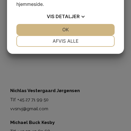
hjemmeside.
VIS
DETALJER
JA
NEJ
OK
JA
NEJ
NØDVENDIGE
PRÆFERENCER
AFVIS ALLE
JA
NEJ
JA
NEJ
MARKETING
STATISTIK
Nichlas Vestergaard Jørgensen
Tlf. +45 27 71 99 50
vvsnvj@gmail.com
Michael Buck Kesby